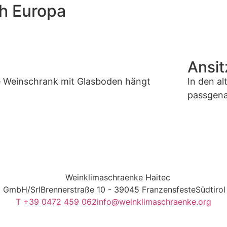
h Europa
Ansit
e Weinschrank mit Glasboden hängt
In den a
passgena
ansehe
Weitere Referenzen ansehen
 GmbH/Srl
Brennerstraße 10 - 39045 Franzensfeste
Südtirol 
T +39 0472 459 062
info@weinklimaschraenke.org